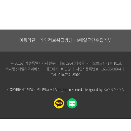
이용약관
개인정보취급방침
e메일무단수집거부
(우:30152) 세종특별자치시 한누리대로 2264 (대평동, 씨티오브드림) 1층 101호
회사명 : 데일리퀵서비스
｜
대표이사 : 배민경
｜
사업자등록번호 : 165-30-00944
｜
Tel :
010-7621-5079
COPYRIGHT 데일리퀵서비스 ⓒ All rights reserved.
Designed by KWEB MEDIA